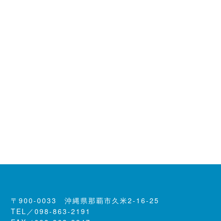
お仕事のご依頼・お見積り・採用についてなど
メールまたはお電話にてお気軽にご連絡ください。
受付時間／8:00～17:00
定休日／土曜日・日曜日・祝日
TEL
098-863-2191
FAX
098-863-2247
Mail Form
〒900-0033 沖縄県那覇市久米2-16-25
TEL／098-863-2191