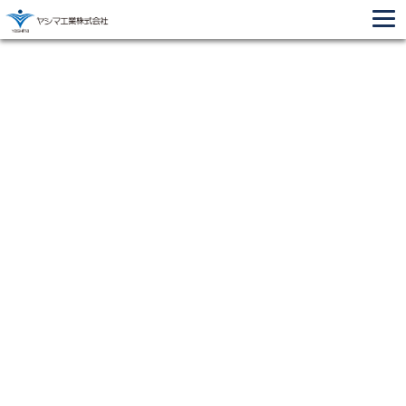
TOP
>
社会貢献活動
>
献血への協力
2025.01.05
献血への協力