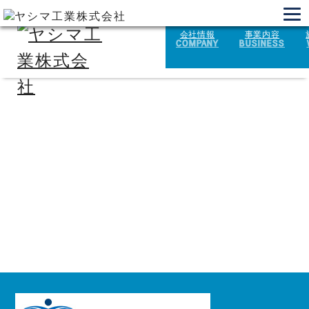
会社情報
事業内容
COMPANY
BUSINESS
南風原町文化センター 中央監視装
置、自動制御設備、空調設備保守点検
業務
2025.07.25
戻る