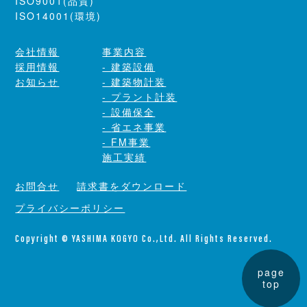
ISO9001(品質)
ISO14001(環境)
会社情報
事業内容
採用情報
建築設備
お知らせ
建築物計装
プラント計装
設備保全
省エネ事業
FM事業
施工実績
お問合せ
請求書をダウンロード
プライバシーポリシー
Copyright © YASHIMA KOGYO Co.,Ltd. All Rights Reserved.
page
top