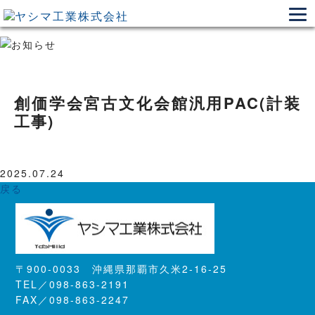
創価学会宮古文化会館汎用PAC(計装
工事)
2025.07.24
戻る
〒900-0033 沖縄県那覇市久米2-16-25
TEL／098-863-2191
FAX／098-863-2247