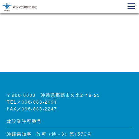
伊是名小学校校舎改築工事（電気）
2025.07.24
戻る
〒900-0033 沖縄県那覇市久米2-16-25
TEL／098-863-2191
FAX／098-863-2247
建設業許可番号
沖縄県知事 許可（特－3）第1576号