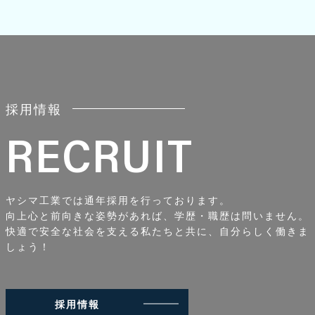
2026/07/22
2023/11/24
内閣府沖縄県総合事務局 優良事業者等表彰を頂きました
企業研修・見学について
2026/07/08
2023/07/18
沖縄県建設業労働災害防止大会にて受賞しました
新規高卒予定者合同企業説明会に参加しました！
採用情報
2026/01/23
2023/07/11
RECRUIT
年始の安全祈願を行いました
R5新規高卒予定者 合同企業説明会に参加します！
2024/02/26
2023/06/27
令和5年度 道路清掃ボランティア活動
建設産業合同企業説明会に参加しました！
ヤシマ工業では通年採用を行っております。
向上心と前向きな姿勢があれば、学歴・職歴は問いません。
2024/01/05
2023/06/05
快適で安全な社会を支える私たちと共に、自分らしく働きま
安全祈願
建設産業合同企業説明会に参加します！
しょう！
採用情報