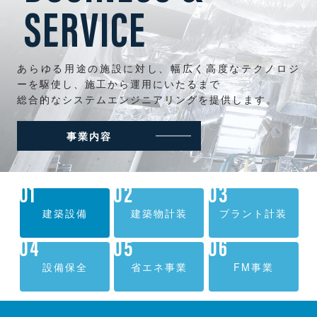
SERVICE
あらゆる用途の施設に対し、幅広く高度なテクノロジ
ーを駆使し、施工から運用にいたるまで
総合的なシステムエンジニアリングを提供します。
事業内容
建築設備
建築物計装
プラント計装
設備保全
省エネ事業
FM事業