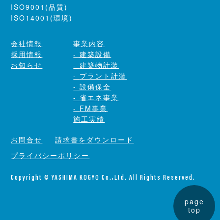
ISO9001(品質)
ISO14001(環境)
会社情報
事業内容
採用情報
建築設備
お知らせ
建築物計装
プラント計装
設備保全
省エネ事業
FM事業
施工実績
お問合せ
請求書をダウンロード
プライバシーポリシー
Copyright © YASHIMA KOGYO Co.,Ltd. All Rights Reserved.
page
top